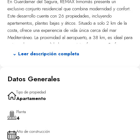
En Guardamar del Segura, REMAX Inmomás presenta un
exclusivo conjunto residencial que combina modernidad y confort.
Este desarrollo cuenta con 26 propiedades, incluyendo
apartamentos, plantas bajas y áticos. Situado a solo 2 km de la
costa, ofrece una experiencia de vida única cerca del mar
Mediterráneo. La proximidad al aeropuerto, a 38 km, es ideal para
quienes buscan comodidad en sus viajes frecuentes. Perfecto
para disfrutar de la paz y belleza que caracteriza a la Costa
⌄ Leer descripción completa
Blanca.
El clima mediterráneo se aprovecha al máximo en los exteriores
Datos Generales
de este complejo en Guardamar del Segura. Las viviendas
disponen de terrazas y jardines privados que invitan al relax al
aire libre. Un solárium privado es perfecto para disfrutar del sol
Tipo de propiedad
Apartamento
en total tranquilidad. Además, las áreas verdes comunitarias
añaden un toque natural y fresco al entorno, ubicadas
Planta
convenientemente a solo 2 km de la playa.
4
Dentro de estas residencias diseñadas con precisión para el
Año de construcción
confort familiar, se ofrecen opciones con 2 o 3 dormitorios y
0
hasta 3 baños. Equipadas con aire acondicionado para asegurar