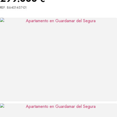
REF. 86401457-01