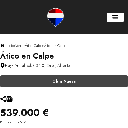
Inicio
›
Venta
›
Ático
›
Calpe
›
Ático en Calpe
Ático en Calpe
Playa Arenal-Bol, 03710, Calpe, Alicante
Obra Nueva
539.000 €
REF. 77351955-01