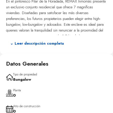
En el pintoresco Pilar de la Horadada, REMAX Inmomás presenta
un exclusivo conjunto residencial que ofrece 7 magníficas
viviendas. Diseñadas para satisfacer las más diversas
preferencias, los futuros propietarios pueden elegir entre high-
bungalow, low-bungalow y adosados. Este enclave es ideal para
quienes valoran la tranquilidad sin renunciar a la proximidad del
mar, ya que se encuentra a tan solo 2.7 km de la costa
mediterránea. La accesibilidad internacional está garantizada con
⌄ Leer descripción completa
el aeropuerto a solo 19.5 km de distancia. Pilar de la Horadada
se destaca por su cálida comunidad y excelente infraestructura,
haciendo de este lugar una opción perfecta para establecerse.
Datos Generales
Las propiedades cuentan con exteriores diseñados para disfrutar
plenamente del clima mediterráneo característico de Alicante
Tipo de propiedad
Bungalow
costa. Con jardines privados que ofrecen un espacio verde
personal y terrazas espaciosas ideales para cenas al aire libre o
Planta
simplemente contemplar las vistas, estas viviendas aseguran
0
momentos inolvidables bajo el sol. Algunas unidades incluso
disponen de piscina privada, proporcionando un refugio
Año de construcción
refrescante en los días calurosos.
0