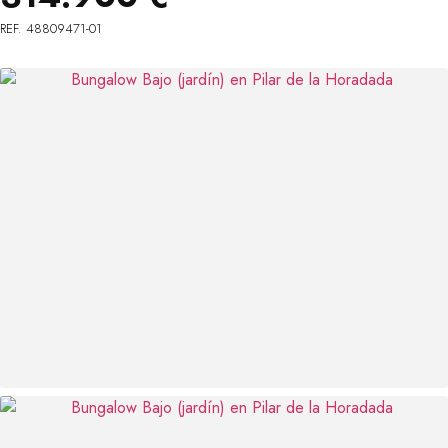
REF. 48809471-01