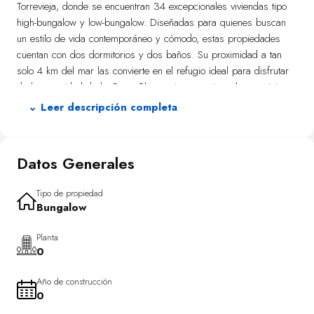
Torrevieja, donde se encuentran 34 excepcionales viviendas tipo
high-bungalow y low-bungalow. Diseñadas para quienes buscan
un estilo de vida contemporáneo y cómodo, estas propiedades
cuentan con dos dormitorios y dos baños. Su proximidad a tan
solo 4 km del mar las convierte en el refugio ideal para disfrutar
de la serenidad de la Costa Blanca sin renunciar a los servicios
locales. Perfectas tanto para familias como para parejas que
⌄ Leer descripción completa
desean establecer su hogar cerca del litoral alicantino.
Las áreas exteriores están concebidas para aprovechar al máximo
Datos Generales
el clima mediterráneo característico de la región. Cada vivienda
dispone de una terraza privada, perfecta para descansar o cenar
bajo las estrellas. Las propiedades tipo high-bungalow además
Tipo de propiedad
Bungalow
ofrecen un solárium exclusivo, ideal para quienes aman tomar el
sol o contemplar el horizonte. Las zonas ajardinadas comunitarias
Planta
embellecen el entorno, proporcionando espacios verdes donde los
0
residentes pueden relajarse y disfrutar de apacibles caminatas
junto al mar, situado a solo 4 km.
Año de construcción
0
El interior de estas residencias está cuidadosamente diseñado con