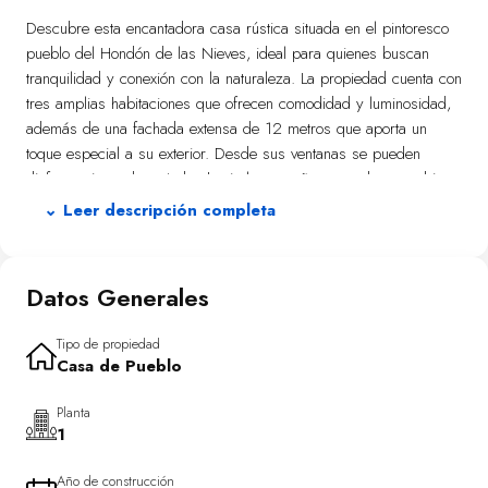
Descubre esta encantadora casa rústica situada en el pintoresco
pueblo del Hondón de las Nieves, ideal para quienes buscan
tranquilidad y conexión con la naturaleza. La propiedad cuenta con
tres amplias habitaciones que ofrecen comodidad y luminosidad,
además de una fachada extensa de 12 metros que aporta un
toque especial a su exterior. Desde sus ventanas se pueden
disfrutar vistas despejadas hacia la montaña, creando un ambiente
sereno perfecto para relajarse después de un largo día. El
⌄ Leer descripción completa
acogedor salón está equipado con una chimenea funcional,
proporcionando calidez durante los meses más fríos del año.
Además, dispone de un baño completo convenientemente ubicado
Datos Generales
dentro del hogar. Su proximidad al centro del pueblo asegura fácil
acceso a todos los servicios necesarios como supermercados,
Tipo de propiedad
restaurantes y centros educativos sin sacrificar la paz que brinda
Casa de Pueblo
esta hermosa zona rural. Esta es una oportunidad única . No te
pierdas la ocasión de hacerla tuya.
Planta
1
Año de construcción