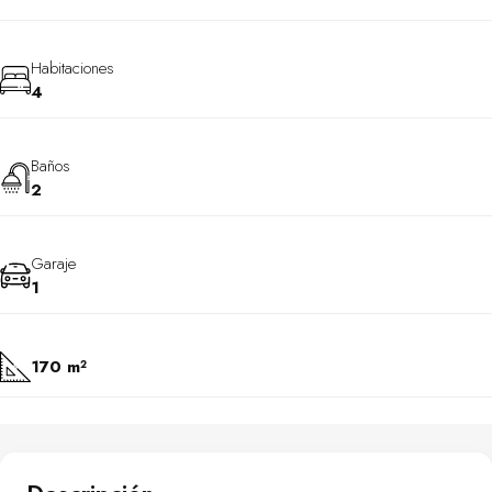
Habitaciones
4
Baños
2
Garaje
1
170 m²