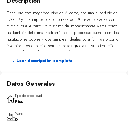
Descripción
Descubre este magnífico piso en Alicante, con una superficie de
170 m² y una impresionante terraza de 19 m² acristaladas con
climalit, que te permitirá disfrutar de impresionantes vistas como
así también del clima mediterráneo. La propiedad cuenta con dos
habitaciones dobles y dos simples, ideales para familias o como
inversión. Los espacios son luminosos gracias a su orientación,
además dispone de un elegante suelo de parquet que aporta
calidez al ambiente. Equipado completamente con cocina
⌄ Leer descripción completa
funcional; incluye también aire acondicionado, calefacción y
armarios empotrados para maximizar el espacio, el garage
subterráneo está incluido en el precio.
Datos Generales
Este hogar se encuentra ubicado en un área céntrica rodeada por
todos los servicios necesarios: centros comerciales, colegios e
Tipo de propiedad
Piso
instalaciones médicas están a pocos minutos andando al igual que
la playa. Además podrás disfrutar del acceso fácil al transporte
Planta
público (metro/tranvía) lo cual facilita la movilidad dentro de la
0
ciudad.