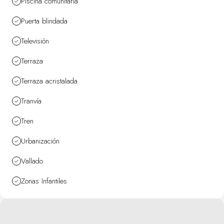
Piscina comunitaria
Puerta blindada
Televisión
Terraza
Terraza acristalada
Tranvía
Tren
Urbanización
Vallado
Zonas Infantiles