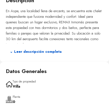
Descripción
En Aspe, una localidad llena de encanto, se encuentra este chalet
independiente que fusiona modernidad y confort. Ideal para
quienes buscan un hogar exclusivo, REMAX Inmomás presenta
esta propiedad con tres dormitorios y dos baños, perfecta para
familias o parejas que valoran la privacidad. Su ubicación a solo
30 km del aeropuerto facilita conexiones tanto nacionales como
internacionales.
⌄ Leer descripción completa
Transforma tus días en un eterno verano con el exterior de este
chalet independiente. Disfruta de un jardín privado donde los
niños pueden jugar seguros y una terraza ideal para relajarse al
Datos Generales
sol o cenar al aire libre. El solárium complementa el espacio
exterior, mientras que la piscina privada ofrece refrescantes
momentos durante los calurosos días mediterráneos.
Tipo de propiedad
Villa
El diseño interior prioriza la comodidad sin sacrificar elegancia.
Los suelos de gres porcelánico son duraderos y sofisticados,
Planta
0
mientras que la cocina equipada con electrodomésticos modernos
simplifica las tareas diarias. El sistema de aire acondicionado