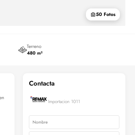
50 Fotos
Terreno
480 m²
Contacta
cen
Importacion 1011