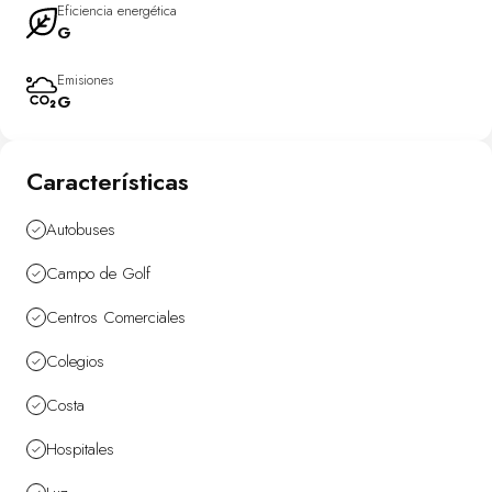
y flexibilidad.
Eficiencia energética
G
Si buscas un local donde desarrollar un nuevo proyecto o realizar
una inversión con potencial, esta es una oportunidad que merece
Emisiones
la pena conocer.
G
Características
Autobuses
Campo de Golf
Centros Comerciales
Colegios
Costa
Hospitales