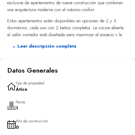
exclusiva de apartamentos de nueva construcción que combinan
una arquitectura moderna con el máximo confort.
Estos apartamentos están disponibles en opciones de 2 y 3
dormitorios, cada uno con 2 baños completos. La cocina abierta
al salón comedor está diseñada para maximizar el espacio y la
luz natural, creando un ambiente acogedor y funcional. Los
⌄ Leer descripción completa
modelos disponibles ofrecen varias opciones, cada uno con
espacios exteriores únicos: los apartamentos de planta baja
cuentan con terraza y jardín privado, mientras que los de planta
Datos Generales
alta incluyen terraza y solárium.
El equipamiento de los apartamentos está orientado al confort y la
Tipo de propiedad
eficiencia, con características como suelo radiante y un sistema
Ático
de aire acondicionado frío/calor por conductos con termostato en
el salón. La generación de agua caliente sanitaria y los
Planta
1
electrodomésticos incluidos (frigorífico, placa de cocina, horno,
microondas, extractor y lavavajillas) aseguran una experiencia de
Año de construcción
vida sin preocupaciones. Además, un proyecto de decoración
0
exclusivo dota a cada apartamento de un estilo moderno y actual.