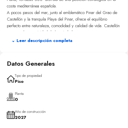
costa mediterránea española.
A pocos pasos del mar, junto al emblemático Pinar del Grao de
Castellón y la tranquila Playa del Pinar, ofrece el equilibrio
perfecto entre naturaleza, comodidad y calidad de vida. Castellón
conserva la autenticidad de las ciudades
mediterráneas que aún no han sido masificadas por el turismo,
⌄ Leer descripción completa
permitiendo disfrutar de amplias playas, espacios naturales y un
ritmo de vida relajado sin renunciar a todos los servicios de una
ciudad moderna.
Datos Generales
- Viviendas de obra nueva modernas y eficientes.
- Excelente relación calidad-precio.
Tipo de propiedad
- Amplias terrazas y espacios exteriores.
Piso
- Diseño contemporáneo.
Planta
0
Año de construcción
2027