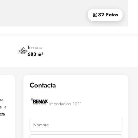
32 Fotos
Terreno
683 m²
Contacta
na
Importacion 1011
e la
cta