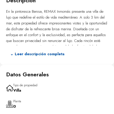
Descripción
En la pintoresca Benisa, REMAX Inmomás presenta una villa de
lujo que redefine el estilo de vida mediterráneo. A solo 3 km del
mar, esta propiedad ofrece impresionantes vistas y la oportunidad
de disfrutar de la refrescante brisa marina. Diseñada con un
enfoque en el confort y la exclusividad, es perfecta para aquellos
que buscan privacidad sin renunciar al lujo. Cada rincón está
pensado para proporcionar máxima calidad y funcionalidad,
convirtiéndose en un hogar ideal tanto para familias como para
⌄ Leer descripción completa
amantes del entorno costero.
El diseño exterior de esta villa está optimizado para sacar el
Datos Generales
máximo partido al clima mediterráneo. Un jardín privado invita a
relajarse o disfrutar de actividades al aire libre, mientras que la
amplia terraza es el lugar perfecto para comidas al fresco con
Tipo de propiedad
Villa
vistas inigualables. La piscina privada se convierte en un oasis
personal durante los meses cálidos, y el garaje asegura un
Planta
estacionamiento cómodo y seguro.
0
La villa cuenta con interiores elegantes equipados con tecnología