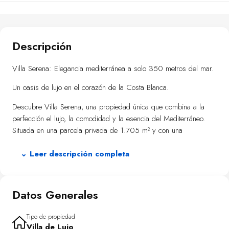
Descripción
Villa Serena: Elegancia mediterránea a solo 350 metros del mar.
Un oasis de lujo en el corazón de la Costa Blanca.
Descubre Villa Serena, una propiedad única que combina a la
perfección el lujo, la comodidad y la esencia del Mediterráneo.
Situada en una parcela privada de 1.705 m² y con una
orientación sur perfecta, esta villa es un refugio exclusivo
diseñado para disfrutar al máximo de la luz, el clima y la
⌄ Leer descripción completa
tranquilidad de Dénia, a tan solo 350 metros de la playa.
Con 621 m² construidos, cada rincón de Villa Serena ha sido
Datos Generales
cuidadosamente diseñado para ofrecer espacios amplios,
luminosos y llenos de detalles que convierten esta casa en un
Tipo de propiedad
hogar inigualable.
Villa de Lujo