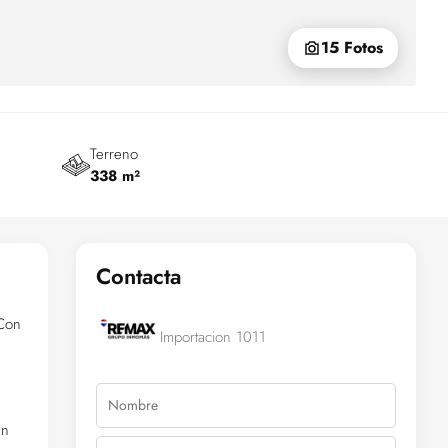
15 Fotos
Terreno
338 m²
Contacta
 Con
Importacion 1011
en