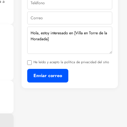
a a
con
ema
ios
.
He leído y acepto la política de privacidad del sitio
Enviar correo