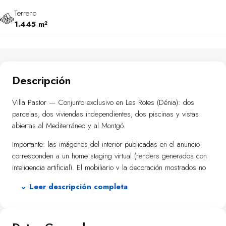
Terreno
1.445 m²
Descripción
Villa Pastor — Conjunto exclusivo en Les Rotes (Dénia): dos
parcelas, dos viviendas independientes, dos piscinas y vistas
abiertas al Mediterráneo y al Montgó.
Importante: las imágenes del interior publicadas en el anuncio
corresponden a un home staging virtual (renders generados con
inteligencia artificial). El mobiliario y la decoración mostrados no
son reales y se presentan únicamente como propuesta estética. La
⌄ Leer descripción completa
estructura, la distribución, las vistas, el jardín y las zonas
exteriores (incluidas las piscinas) son reales.
Privacidad, amplitud y una configuración especialmente práctica