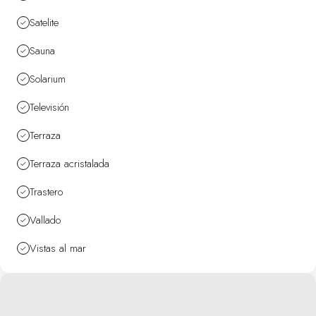
Satelite
Sauna
Solarium
Televisión
Terraza
Terraza acristalada
Trastero
Vallado
Vistas al mar