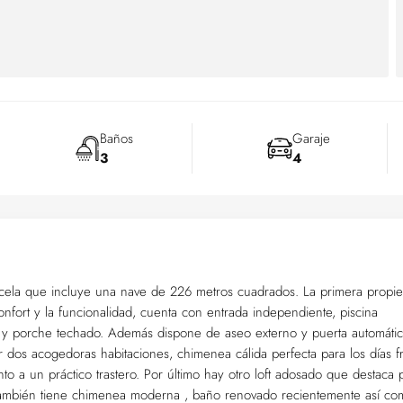
Baños
Garaje
3
4
arcela que incluye una nave de 226 metros cuadrados. La primera propi
onfort y la funcionalidad, cuenta con entrada independiente, piscina
oa y porche techado. Además dispone de aseo externo y puerta automátic
dos acogedoras habitaciones, chimenea cálida perfecta para los días fr
o a un práctico trastero. Por último hay otro loft adosado que destaca 
 también tiene chimenea moderna , baño renovado recientemente así co