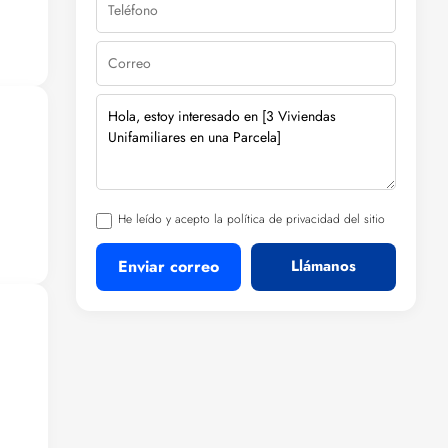
es
He leído y acepto la política de privacidad del sitio
Enviar correo
Llámanos