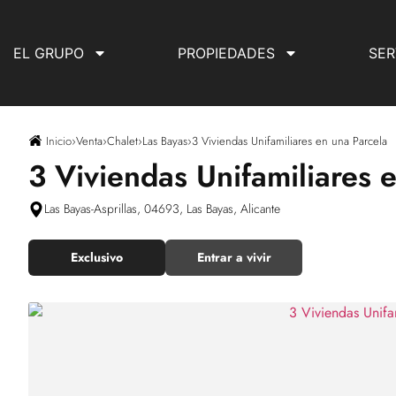
EL GRUPO
PROPIEDADES
SER
Inicio
›
Venta
›
Chalet
›
Las Bayas
›
3 Viviendas Unifamiliares en una Parcela
3 Viviendas Unifamiliares 
Las Bayas-Asprillas, 04693, Las Bayas, Alicante
Exclusivo
Entrar a vivir