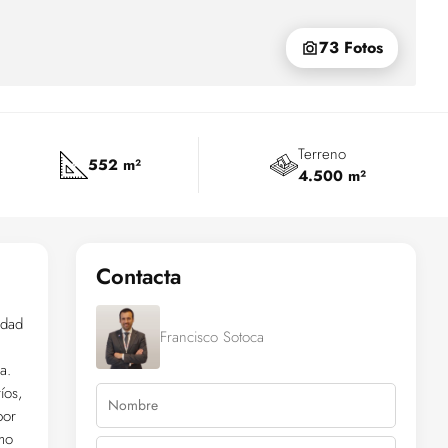
73 Fotos
Terreno
552 m²
4.500 m²
Contacta
edad
Francisco Sotoca
a.
íos,
por
mo