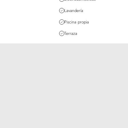
Lavandería
Piscina propia
Terraza