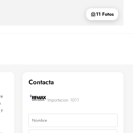
11 Fotos
Contacta
re
Importacion 1011
.
 y