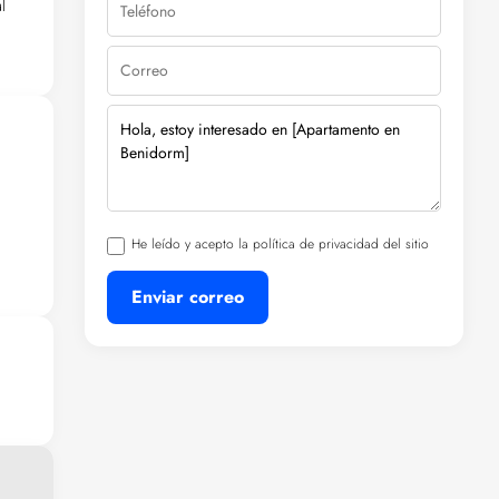
l
ías
 de
 del
He leído y acepto la política de privacidad del sitio
e.
Enviar correo