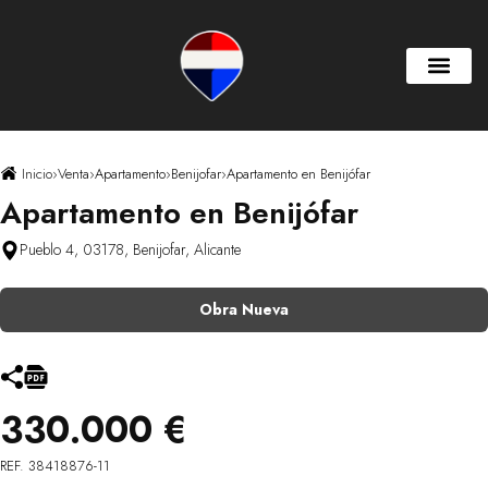
Inicio
›
Venta
›
Apartamento
›
Benijofar
›
Apartamento en Benijófar
Apartamento en Benijófar
Pueblo 4, 03178, Benijofar, Alicante
Obra Nueva
330.000 €
REF. 38418876-11