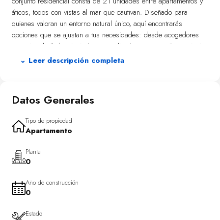
conjunto residencial consta de 21 unidades entre apartamentos y
áticos, todos con vistas al mar que cautivan. Diseñado para
quienes valoran un entorno natural único, aquí encontrarás
opciones que se ajustan a tus necesidades: desde acogedores
espacios de 1 dormitorio hasta amplios hogares con 3 dormitorios
y 3 baños.
⌄ Leer descripción completa
Disfruta al máximo del aire libre en este complejo residencial en
Calpe, donde cada propiedad ofrece una terraza privada para
Datos Generales
contemplar el mar. Los áticos destacan por su solárium exclusivo,
ideal para momentos de ocio bajo el sol. La proximidad a la
playa, ubicada a escasos 100 metros, garantiza escapadas
Tipo de propiedad
Apartamento
espontáneas al mar. El diseño exterior armoniza con el paisaje
natural circundante, creando un refugio sereno.
Planta
0
La excelencia interior se refleja en cada detalle: suelos cerámicos
modernos y fáciles de limpiar adornan los apartamentos y áticos.
Año de construcción
Equipados con electrodomésticos premium y aire acondicionado
0
eficiente, estos hogares aseguran confort durante todo el año.
Armarios empotrados maximizan el espacio disponible, mientras
Estado
que garajes privados facilitan estacionamiento seguro. Además,