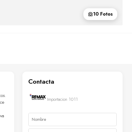
10 Fotos
Contacta
cos.
Importacion 1011
ece
n
eva