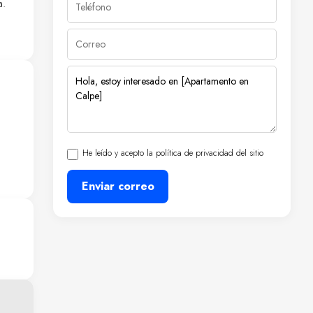
a.
 al
 que
s
con
He leído y acepto la política de privacidad del sitio
a
Enviar correo
en
d