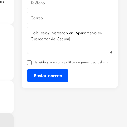
nte.
ura
He leído y acepto la política de privacidad del sitio
Enviar correo
eas