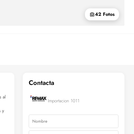
42 Fotos
Contacta
 al
Importacion 1011
s y