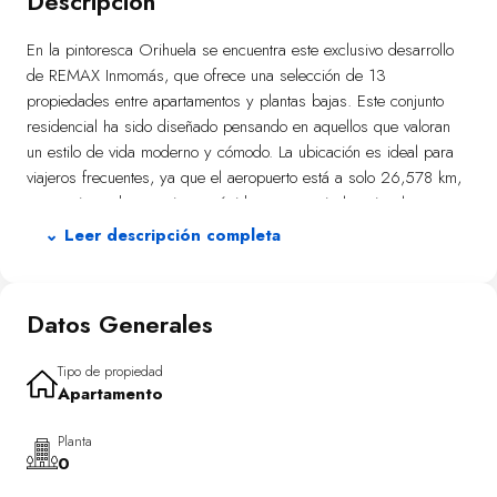
Descripción
En la pintoresca Orihuela se encuentra este exclusivo desarrollo
de REMAX Inmomás, que ofrece una selección de 13
propiedades entre apartamentos y plantas bajas. Este conjunto
residencial ha sido diseñado pensando en aquellos que valoran
un estilo de vida moderno y cómodo. La ubicación es ideal para
viajeros frecuentes, ya que el aeropuerto está a solo 26,578 km,
proporcionando conexiones rápidas tanto a nivel nacional como
internacional.
⌄ Leer descripción completa
Disfruta del clima mediterráneo en los espacios exteriores
pensados para el relax. Cada propiedad cuenta con un jardín
Datos Generales
privado perfecto para momentos al aire libre. Las terrazas amplias
son ideales para apreciar las vistas y el entorno natural, mientras
que algunas viviendas ofrecen soláriums adicionales para disfrutar
Tipo de propiedad
Apartamento
del sol o cenas bajo las estrellas.
Cada vivienda está diseñada con atención al detalle para
Planta
0
garantizar confort y funcionalidad. Disponibles con dos o tres
dormitorios y baños, estas opciones se adaptan a diversas