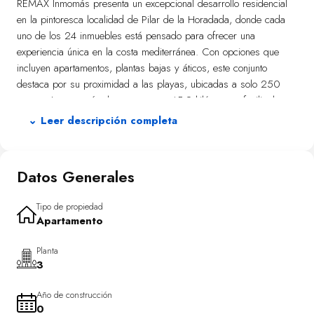
REMAX Inmomás presenta un excepcional desarrollo residencial
en la pintoresca localidad de Pilar de la Horadada, donde cada
uno de los 24 inmuebles está pensado para ofrecer una
experiencia única en la costa mediterránea. Con opciones que
incluyen apartamentos, plantas bajas y áticos, este conjunto
destaca por su proximidad a las playas, ubicadas a solo 250
metros. La cercanía al aeropuerto, a 45,9 kilómetros, facilita las
conexiones internacionales. Las viviendas están equipadas con
⌄ Leer descripción completa
calefacción por suelo radiante y armarios empotrados, además de
contar con preinstalación de aire acondicionado. La posibilidad de
adquirir estas propiedades completamente amuebladas y con
Datos Generales
electrodomésticos incluidos simplifica el proceso de mudanza,
convirtiéndolas en una opción ideal tanto para residencias
Tipo de propiedad
permanentes como segundas viviendas.
Apartamento
El exterior del residencial en Pilar de la Horadada está diseñado
Planta
para maximizar el disfrute del clima mediterráneo. Cada vivienda
3
ofrece terrazas privadas que permiten contemplar vistas al mar y
relajarse al aire libre. Las plantas bajas cuentan con jardines
Año de construcción
privados ideales para disfrutar del ocio con privacidad adicional.
0