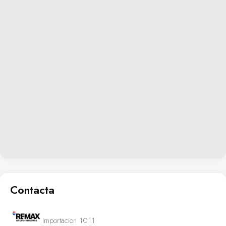
pensadas para enriquecer el bienestar diario: desde jardines
tranquilos ideales para pasear hasta instalaciones deportivas
como gimnasio comunitario completamente equipado fomentando
un estilo activo sin salir del complejo, piscina comunitaria idónea
refrescarse días cálidos junto jacuzzi dedicado relax absoluto,
parque infantil proporciona espacio seguro diversión pequeños
promoviendo socialización entre ellos dentro entorno controlado.
Contacta
Importacion 1011