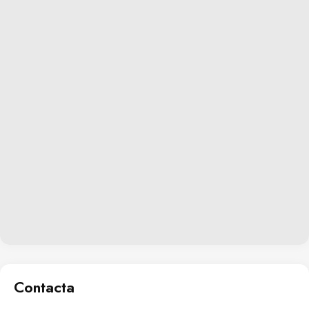
vehicular sin preocupaciones adicionales.
Contacta