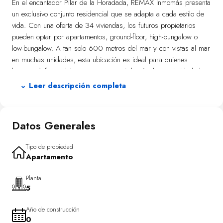
En el encantador Pilar de la Horadada, REMAX Inmomás presenta
un exclusivo conjunto residencial que se adapta a cada estilo de
vida. Con una oferta de 34 viviendas, los futuros propietarios
pueden optar por apartamentos, ground-floor, high-bungalow o
low-bungalow. A tan solo 600 metros del mar y con vistas al mar
en muchas unidades, esta ubicación es ideal para quienes
buscan disfrutar del entorno costero. Además, la proximidad al
aeropuerto a 47 kilómetros facilita las conexiones para los viajeros
⌄ Leer descripción completa
frecuentes. Las propiedades están diseñadas pensando en la
funcionalidad y confort, incluyendo armarios empotrados y
preinstalación de aire acondicionado para un ambiente siempre
Datos Generales
agradable.
Este desarrollo está diseñado para aprovechar al máximo el clima
Tipo de propiedad
Apartamento
mediterráneo con sus espacios exteriores. Los jardines privados
ofrecen un refugio verde perfecto para relajarse o realizar
Planta
actividades al aire libre. Las terrazas son ideales para disfrutar de
5
cenas bajo el cielo estrellado con vistas al mar cercanas. Quienes
opten por un high-bungalow podrán disfrutar aún más del sol en
Año de construcción
su propio solárium privado. Estar a solo 600 metros de la playa
0