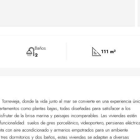
Baños
111 m²
2
orrevieja, donde la vida junto al mar se convierte en una experiencia únic
artamentos como plantas bajas, todas diseñadas para satisfacer a los
frutar de la brisa marina y paisajes incomparables. Las viviendas están
ncionalidad: suelos de gres porcelánico, videoportero, persianas eléctric
nta con aire acondicionado y armarios empotrados para un ambiente
tres dormitorios y dos baños, estas viviendas se adaptan a diversas