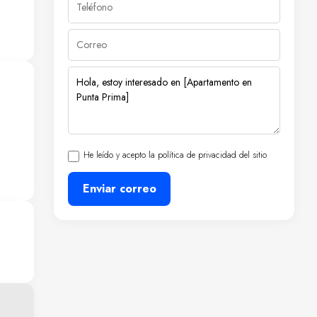
os,
l
cio
He leído y acepto la política de privacidad del sitio
os
s
Enviar correo
es
s