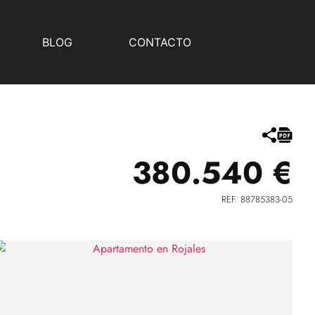
BLOG
CONTACTO
380.540 €
REF. 88785383-05