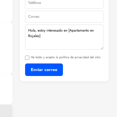
e,
de
es
a
He leído y acepto la política de privacidad del sitio
itan
Enviar correo
o