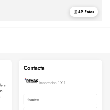
49 Fotos
Contacta
Importacion 1011
le a
as
s