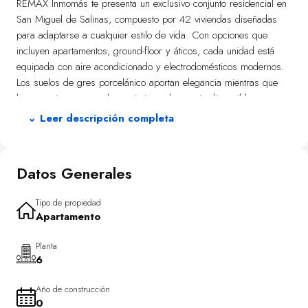
REMAX Inmomás te presenta un exclusivo conjunto residencial en
San Miguel de Salinas, compuesto por 42 viviendas diseñadas
para adaptarse a cualquier estilo de vida. Con opciones que
incluyen apartamentos, ground-floor y áticos, cada unidad está
equipada con aire acondicionado y electrodomésticos modernos.
Los suelos de gres porcelánico aportan elegancia mientras que
los armarios empotrados optimizan el espacio disponible.
⌄ Leer descripción completa
La ubicación del residencial en San Miguel de Salinas ofrece un
entorno exterior inigualable, donde las amplias terrazas se
convierten en el lugar perfecto para disfrutar del clima
Datos Generales
mediterráneo. Algunas viviendas cuentan con solárium privado,
proporcionando un espacio adicional para relajarse bajo el sol.
Las zonas ajardinadas complementan este oasis al aire libre,
Tipo de propiedad
Apartamento
ideales para pasear o simplemente desconectar.
Las propiedades están meticulosamente diseñadas para ofrecer
Planta
6
confort y eficiencia. Disponibles en configuraciones de 2 y 3
dormitorios con 2 baños, cada vivienda maximiza la funcionalidad
Año de construcción
mediante una distribución inteligente. Características como el aire
0
acondicionado y los armarios empotrados garantizan una