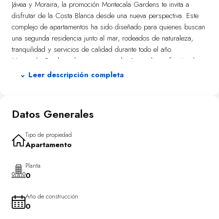
Jávea y Moraira, la promoción Montecala Gardens te invita a
disfrutar de la Costa Blanca desde una nueva perspectiva. Este
complejo de apartamentos ha sido diseñado para quienes buscan
una segunda residencia junto al mar, rodeados de naturaleza,
tranquilidad y servicios de calidad durante todo el año.
Montecala Gardens destaca por su diseño moderno, funcional y
sostenible. Cada bloque cuenta con un número reducido de
⌄ Leer descripción completa
viviendas, solo cinco apartamentos por edificio, lo que garantiza
privacidad y tranquilidad. Las viviendas ofrecen amplias terrazas,
jardines privados o solárium, según el modelo, y unas vistas
Datos Generales
abiertas que potencian la conexión con el entorno natural que lo
rodea.
Tipo de propiedad
Apartamento
Los apartamentos están completamente equipados, con una
distribución que aprovecha al máximo el espacio y la luz natural.
Planta
Se ofrecen con dos y tres dormitorios y dos baños, cocina abierta
0
al salón, terraza, y acabados de alta gama. Además, incluyen
sistemas de climatización por conductos, calefacción por suelo
Año de construcción
radiante, ventilación permanente, sistema híbrido de aerotermia y
0
carpintería de aluminio con rotura de puente térmico, lo que se