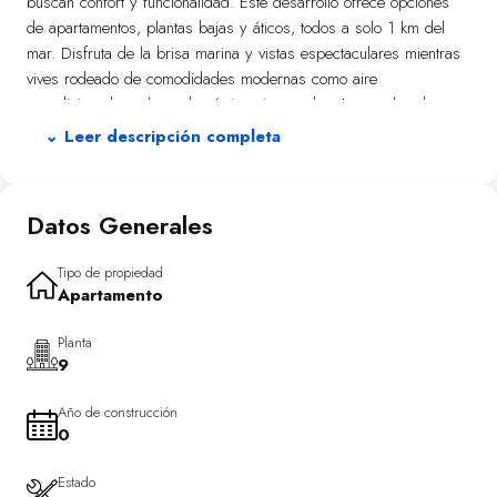
buscan confort y funcionalidad. Este desarrollo ofrece opciones
de apartamentos, plantas bajas y áticos, todos a solo 1 km del
mar. Disfruta de la brisa marina y vistas espectaculares mientras
vives rodeado de comodidades modernas como aire
acondicionado y electrodomésticos integrados. Los suelos de gres
porcelánico aportan un toque sofisticado y resistencia al uso
⌄ Leer descripción completa
diario.
Los exteriores han sido concebidos para combinar belleza con
Datos Generales
practicidad. Cada propiedad cuenta con una terraza privada que
invita a disfrutar del entorno natural de Calpe. Algunas unidades
ofrecen solárium privado, ideal para el relax bajo el sol
Tipo de propiedad
Apartamento
mediterráneo, mientras que otras incluyen jardines personales
perfectos para los amantes del verde. Las pérgolas disponibles
Planta
en ciertas viviendas crean espacios sombreados ideales para
9
momentos al aire libre.
Año de construcción
El interior ha sido diseñado pensando en el confort familiar:
0
opciones de 2 o 3 dormitorios acompañadas de 2 baños
aseguran privacidad y espacio personal. La cocina moderna
Estado
facilita las tareas diarias gracias a sus electrodomésticos