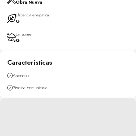
Obra Nueva
avanzados, mientras que los armarios empotrados maximizan el
almacenamiento sin sacrificar estilo. El aire acondicionado
Eficiencia energética
mantiene la temperatura perfecta todo el año, complementado por
G
suelos de gres porcelánico duraderos y fáciles de limpiar.
Emisiones
Este complejo residencial ofrece instalaciones comunitarias
G
excepcionales para todos sus residentes: una piscina comunitaria
refrescante durante los meses cálidos, pistas de pádel y gimnasio
completamente equipado fomentan un estilo activo. Las áreas
Características
ajardinadas proporcionan un oasis tranquilo para pasear o
relajarse, mientras que los niños tienen su propio parque infantil
Ascensor
seguro donde pueden jugar libremente.
Piscina comunitaria