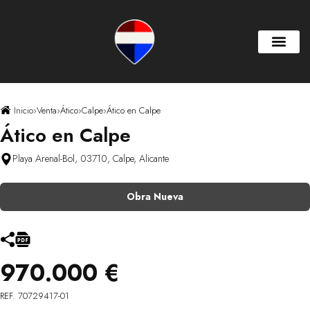
Inicio
›
Venta
›
Ático
›
Calpe
›
Ático en Calpe
Ático en Calpe
Playa Arenal-Bol, 03710, Calpe, Alicante
Obra Nueva
970.000 €
REF. 70729417-01