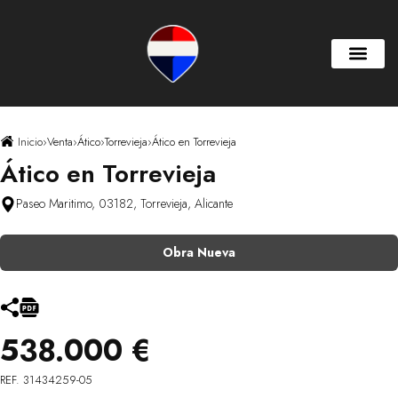
Inicio
›
Venta
›
Ático
›
Torrevieja
›
Ático en Torrevieja
Ático en Torrevieja
Paseo Maritimo, 03182, Torrevieja, Alicante
Obra Nueva
538.000 €
REF. 31434259-05