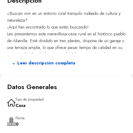
Descripción
¿Buscan vivir en un entorno rural tranquilo rodeado de cultura y
naturaleza?
¡Aquí han encontrado lo que están buscando!
Les presentamos esta maravillosa casa rural en el histórico pueblo
de Abanilla. Está dividido en tres plantas, dispone de un garaje y
una terraza amplia, lo que ofrece pasar tiempo de calidad en su
casa. La distribución le permite dividirlo en tres viviendas
independientes!
⌄ Leer descripción completa
Se sitúa en una de las zonas mas demandadas del pueblo, junto
al nuevo centro de salud, a dos minutos del colegio y a unos
minutos de paseo del centro histórico del pueblo.
Datos Generales
La casa dispone de una galería y un patio posibilitando la
ventilación el provecho del clima especial de la zona.
Tipo de propiedad
Casa
Para mas información y una visita contacten en confianza.
Planta
0