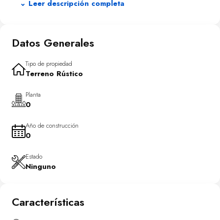
de Elche y el paraje Natural del Hondo, sencillamente
⌄ Leer descripción completa
espectacular.
Datos Generales
Tipo de propiedad
Terreno Rústico
Planta
0
Año de construcción
0
Estado
Ninguno
Características