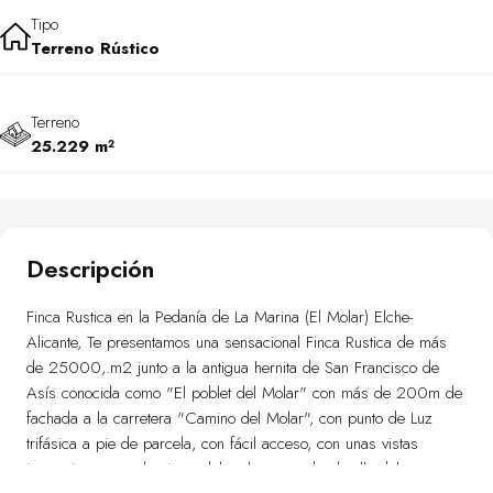
Tipo
Terreno Rústico
Terreno
25.229 m²
Descripción
Finca Rustica en la Pedanía de La Marina (El Molar) Elche-
Alicante, Te presentamos una sensacional Finca Rustica de más
de 25000,.m2 junto a la antigua hernita de San Francisco de
Asís conocida como "El poblet del Molar" con más de 200m de
fachada a la carretera "Camino del Molar", con punto de Luz
trifásica a pie de parcela, con fácil acceso, con unas vistas
impresionantes a la sierra del molar y a todo el valle del campo