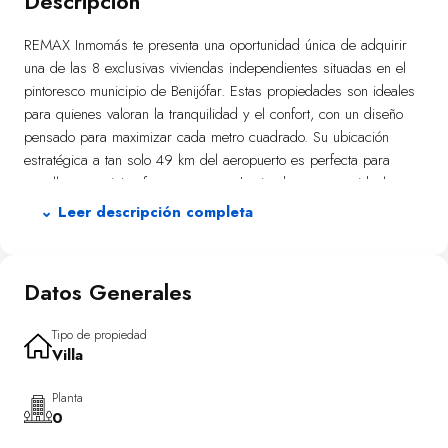
Descripción
REMAX Inmomás te presenta una oportunidad única de adquirir
una de las 8 exclusivas viviendas independientes situadas en el
pintoresco municipio de Benijófar. Estas propiedades son ideales
para quienes valoran la tranquilidad y el confort, con un diseño
pensado para maximizar cada metro cuadrado. Su ubicación
estratégica a tan solo 49 km del aeropuerto es perfecta para
aquellos que viajan frecuentemente, haciendo que sean ideales
tanto como residencia habitual como destino vacacional.
⌄ Leer descripción completa
En Benijófar, los exteriores de estas viviendas ofrecen un auténtico
remanso de paz. Con jardines privados que invitan a disfrutar del
Datos Generales
clima mediterráneo, cada propiedad también cuenta con una
terraza versátil ideal para cenas al aire libre o simplemente
relajarse. Las piscinas privadas añaden un toque exclusivo y
Tipo de propiedad
Villa
refrescante durante el verano. Además, existe la posibilidad de
incorporar un solárium para disfrutar de vistas panorámicas y
Planta
momentos bajo el sol.
0
El interior está diseñado pensando en el confort y la funcionalidad