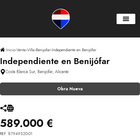
Inicio
›
Venta
›
Villa
›
Benijofar
›
Independiente en Benijófar
Independiente en Benijófar
Costa Blanca Sur, Benijofar, Alicante
Obra Nueva
589.000 €
REF. 87949520-01