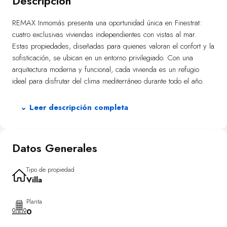
Descripción
REMAX Inmomás presenta una oportunidad única en Finestrat:
cuatro exclusivas viviendas independientes con vistas al mar.
Estas propiedades, diseñadas para quienes valoran el confort y la
sofisticación, se ubican en un entorno privilegiado. Con una
arquitectura moderna y funcional, cada vivienda es un refugio
ideal para disfrutar del clima mediterráneo durante todo el año.
Los exteriores de estas casas en Finestrat son un verdadero
⌄ Leer descripción completa
santuario. Cada una dispone de su propio jardín privado, perfecto
para disfrutar de la naturaleza. La piscina privada invita a
refrescarse en los días calurosos, mientras que las amplias
Datos Generales
terrazas son ideales para relajarse y admirar las vistas al mar
que hacen especial esta ubicación.
Tipo de propiedad
El interior de estas viviendas está diseñado pensando en el
Villa
confort absoluto. Con tres dormitorios y tres baños, cada
propiedad ofrece un espacio generoso y cómodo para toda la
Planta
0
familia. Un sistema de domótica avanzada permite controlar
fácilmente diferentes aspectos del hogar, complementado por