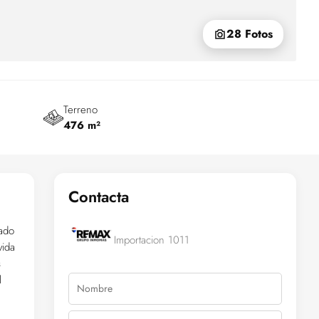
28 Fotos
Terreno
476 m²
Contacta
iado
Importacion 1011
vida
s
l