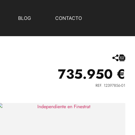
BLOG
CONTACTO
735.950 €
REF. 12397856-01