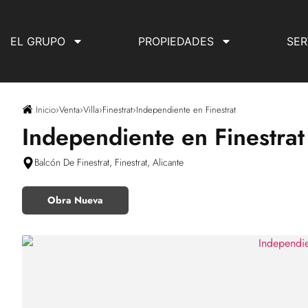
EL GRUPO
PROPIEDADES
SER
Inicio
›
Venta
›
Villa
›
Finestrat
›
Independiente en Finestrat
Independiente en Finestrat
Balcón De Finestrat, Finestrat, Alicante
Obra Nueva