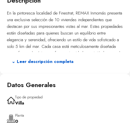
Descripción
En la pintoresca localidad de Finestrat, REMAX Inmomás presenta
una exclusiva selección de 10 viviendas independientes que
destacan por sus impresionantes vistas al mar. Estas propiedades
están diseñadas para quienes buscan un equilibrio entre
elegancia y serenidad, ofreciendo un estilo de vida sofisticado a
solo 5 km del mar. Cada casa está meticulosamente diseñada
para ofrecer el máximo confort y privacidad, convirtiéndose en el
refugio ideal para familias o parejas que valoran vivir rodeados de
⌄ Leer descripción completa
naturaleza.
Los exteriores de estas viviendas en Finestrat son un verdadero
Datos Generales
oasis para el relax al aire libre. Con jardines privados que invitan
a crear espacios personales de tranquilidad, las amplias terrazas
ofrecen vistas panorámicas al mar y permiten disfrutar del clima
Tipo de propiedad
Villa
mediterráneo durante todo el año. Cada hogar cuenta con una
pérgola que añade distinción y funcionalidad, brindando sombra y
Planta
un espacio adicional perfecto para reuniones al aire libre.
0
Además, cada vivienda incluye su propia piscina privada,