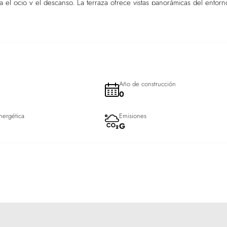
ra el ocio y el descanso. La terraza ofrece vistas panorámicas del entorn
s días soleados durante todo el año.
a. Con tres dormitorios y dos baños, cada área está distribuida
antes suelos de gres porcelánico aseguran durabilidad con estilo. Las
 estándar que incrementan la practicidad del hogar. Además, la
ecuado durante todas las estaciones del año.
Año de construcción
0
nergética
Emisiones
G