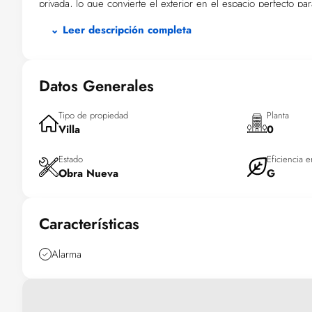
privada, lo que convierte el exterior en el espacio perfecto pa
mientras que el solárium es ideal para aprovechar al máximo lo
⌄ Leer descripción completa
El interior está diseñado pensando en la comodidad y eficienci
estratégicamente para maximizar privacidad y confort. Los eleg
persianas eléctricas y armarios empotrados son características
Datos Generales
preinstalación de aire acondicionado garantiza un ambiente ad
Tipo de propiedad
Planta
Villa
0
Estado
Eficiencia e
Obra Nueva
G
Características
Alarma