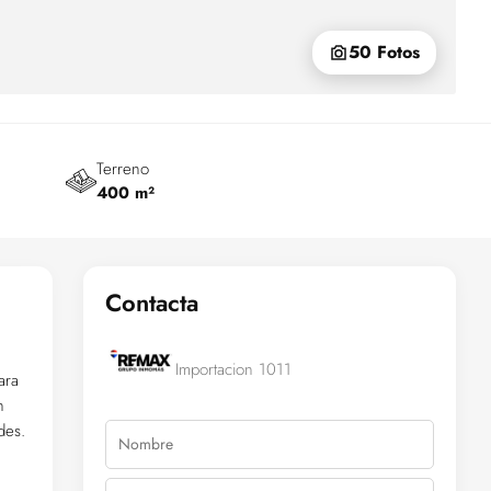
50 Fotos
Terreno
400 m²
Contacta
Importacion 1011
ara
n
des.