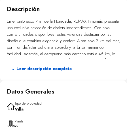
Descripción
En el pintoresco Pilar de la Horadada, REMAX Inmomás presenta
una exclusiva selección de chalets independientes. Con solo
cuatro unidades disponibles, estas viviendas destacan por su
diseño que combina elegancia y confort. A tan solo 3 km del mar,
permiten disfrutar del clima soleado y la brisa marina con
facilidad. Además, el aeropuerto más cercano está a 45 km, lo
que asegura una excelente conectividad internacional. Perfectas
para aquellos que valoran un entorno sereno sin sacrificar
⌄ Leer descripción completa
accesibilidad.
Cada chalet ofrece exteriores diseñados para aprovechar al
Datos Generales
máximo el clima mediterráneo. Disfruta de un jardín privado donde
puedes crear tu propio refugio personal. La piscina privada es
ideal para refrescarse en los días calurosos, mientras que las
Tipo de propiedad
Villa
terrazas proporcionan un espacio adicional perfecto para relajarse
o celebrar comidas al aire libre con seres queridos. La
Planta
arquitectura se integra perfectamente con el entorno natural,