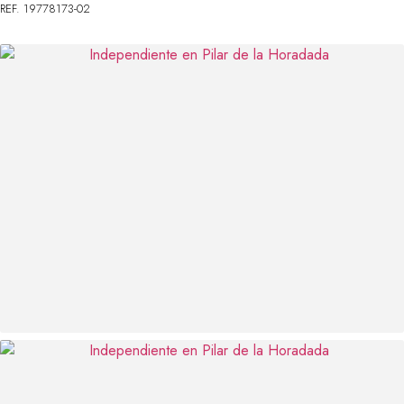
REF. 19778173-02