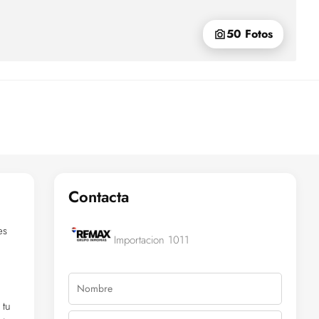
50 Fotos
Contacta
es
Importacion 1011
a
 tu