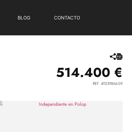
BLOG
CONTACTO
514.400 €
REF. 49239866-09