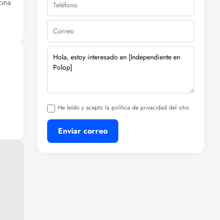
cina
s al
cos
je
He leído y acepto la política de privacidad del sitio
Enviar correo