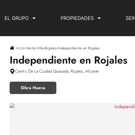
EL GRUPO
PROPIEDADES
SER
Inicio
›
Venta
›
Villa
›
Rojales
›
Independiente en Rojales
Independiente en Rojales
Centro De La Ciudad Quesada, Rojales, Alicante
Obra Nueva