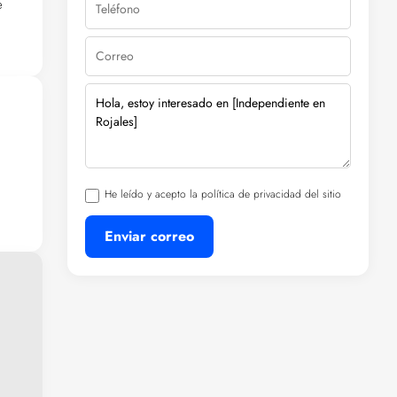
e
ir
,
es
se a
He leído y acepto la política de privacidad del sitio
Enviar correo