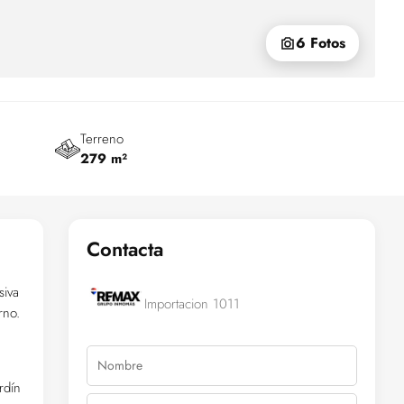
6 Fotos
Terreno
279 m²
Contacta
siva
Importacion 1011
rno.
rdín