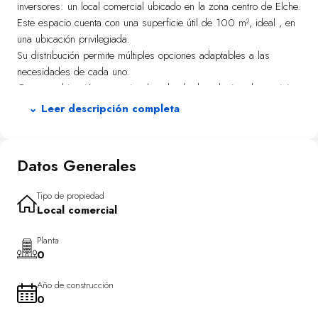
inversores: un local comercial ubicado en la zona centro de Elche.
Este espacio cuenta con una superficie útil de 100 m², ideal , en
una ubicación privilegiada.
Su distribución permite múltiples opciones adaptables a las
necesidades de cada uno.
Con una ubicación excepcional, rodeado de todo tipo de servicios
y ocio.
⌄ Leer descripción completa
No pierda la ocasión de adquirir este local estratégico al atractivo
precio de €85,000.
Datos Generales
Tipo de propiedad
Local comercial
Planta
0
Año de construcción
0