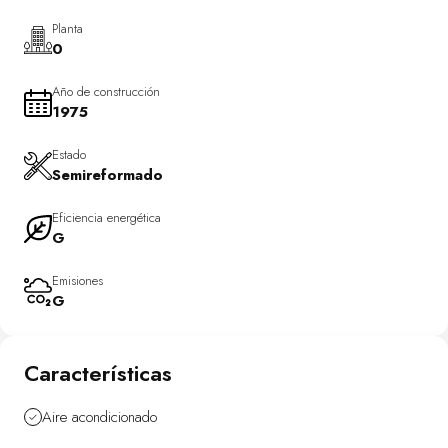
Planta
0
Año de construcción
1975
Estado
Semireformado
Eficiencia energética
G
Emisiones
G
Características
Aire acondicionado