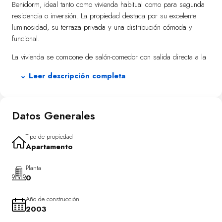
Benidorm, ideal tanto como vivienda habitual como para segunda
residencia o inversión. La propiedad destaca por su excelente
luminosidad, su terraza privada y una distribución cómoda y
funcional.
La vivienda se compone de salón-comedor con salida directa a la
terraza, cocina independiente totalmente equipada, dos dormitorios
⌄ Leer descripción completa
y un baño completo. El salón dispone de aire acondicionado,
garantizando confort durante todo el año.
La terraza, amplia y soleada, es uno de los grandes atractivos de
Datos Generales
la vivienda, perfecta para disfrutar del clima mediterráneo.
Además, el residencial cuenta con piscina comunitaria, ideal para
Tipo de propiedad
refrescarse y relajarse en los meses más cálidos.
Apartamento
Ubicada en una zona residencial tranquila, bien comunicada y
Planta
cercana a todos los servicios: supermercados, comercios,
0
transporte público y a pocos minutos del centro de Benidorm y de
la playa.
Año de construcción
2003
Una propiedad lista para entrar a vivir, con gran potencial y en