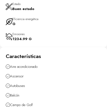
una ubicación muy demandada.
Estado
Buen estado
*En origen poseía un dormitorio y, tras una reforma, resulta de un
dormitorio adicional*
Eficiencia energética
G
Emisiones
1234.99 G
Características
Aire acondicionado
Ascensor
Autobuses
Balcón
Campo de Golf