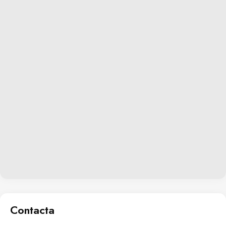
opciones recreativas sin necesidad de salir del complejo
residencial.
Contacta