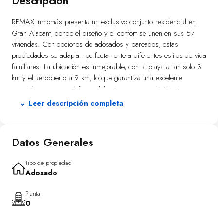
Descripción
REMAX Inmomás presenta un exclusivo conjunto residencial en
Gran Alacant, donde el diseño y el confort se unen en sus 57
viviendas. Con opciones de adosados y pareados, estas
propiedades se adaptan perfectamente a diferentes estilos de vida
familiares. La ubicación es inmejorable, con la playa a tan solo 3
km y el aeropuerto a 9 km, lo que garantiza una excelente
conexión tanto para disfrutar del ocio como para facilitar los
desplazamientos. Cada vivienda ha sido creada para
⌄ Leer descripción completa
proporcionar un ambiente cálido y funcional, optimizando el uso
del espacio y la iluminación natural.
Datos Generales
Descubre un auténtico refugio de paz en el exterior de estas
propiedades. Los jardines privados ofrecen un lugar ideal para
aprovechar al máximo el clima mediterráneo, mientras que las
Tipo de propiedad
Adosado
terrazas son perfectas para momentos de relax o reuniones al aire
libre. Algunas viviendas destacan por contar con piscina privada,
Planta
brindando un toque adicional de exclusividad y frescura durante
0
los meses más calurosos. Además, estar a solo 3 km del mar