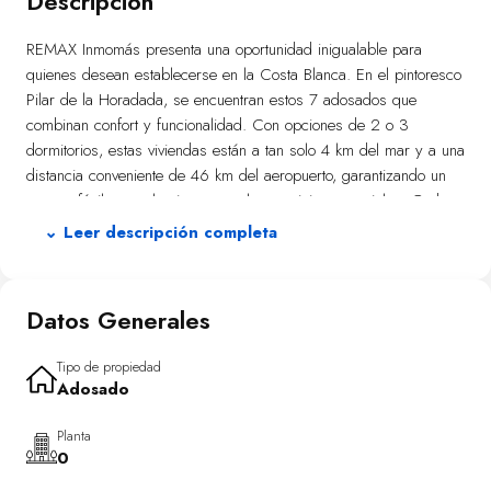
Descripción
REMAX Inmomás presenta una oportunidad inigualable para
quienes desean establecerse en la Costa Blanca. En el pintoresco
Pilar de la Horadada, se encuentran estos 7 adosados que
combinan confort y funcionalidad. Con opciones de 2 o 3
dormitorios, estas viviendas están a tan solo 4 km del mar y a una
distancia conveniente de 46 km del aeropuerto, garantizando un
acceso fácil tanto al ocio como a los servicios esenciales. Cada
adosado está diseñado para ofrecer una experiencia moderna de
⌄ Leer descripción completa
vida.
Disfruta del estilo de vida mediterráneo con terrazas privadas en
Datos Generales
cada adosado, ideales para relajarse al sol. Los soláriums
adicionales amplían las posibilidades de entretenimiento al aire
libre. Su proximidad a solo 4 km del mar hace que estas
Tipo de propiedad
Adosado
propiedades sean perfectas para quienes valoran el contacto
directo con las playas idílicas de la Costa Blanca.
Planta
0
Las viviendas destacan por su diseño interior moderno: suelos
cerámicos elegantes y fáciles de mantener, persianas eléctricas y