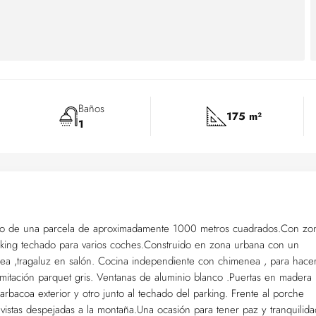
Baños
175 m²
1
ro de una parcela de aproximadamente 1000 metros cuadrados.Con zo
ing techado para varios coches.Construido en zona urbana con un
ea ,tragaluz en salón. Cocina independiente con chimenea , para hace
imitación parquet gris. Ventanas de aluminio blanco .Puertas en madera
rbacoa exterior y otro junto al techado del parking. Frente al porche
vistas despejadas a la montaña.Una ocasión para tener paz y tranquilida