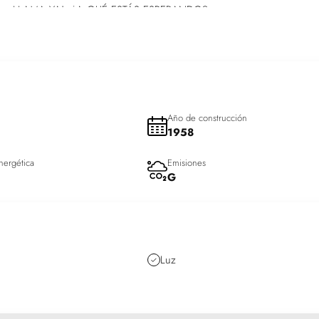
metros.¡LLAMA YA! ,¿A QUÉ ESTÁS ESPERANDO?
Año de construcción
1958
nergética
Emisiones
G
Luz