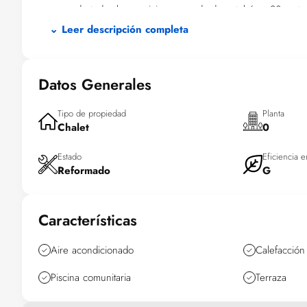
un paso de todos los servicios y parada de autobús a 20 
⌄ Leer descripción completa
Datos Generales
Tipo de propiedad
Planta
Chalet
0
Estado
Eficiencia e
Reformado
G
Características
Aire acondicionado
Calefacción
Piscina comunitaria
Terraza