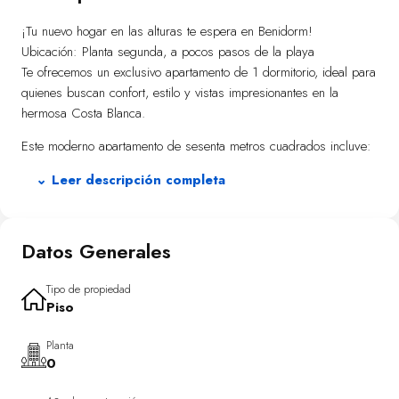
¡Tu nuevo hogar en las alturas te espera en Benidorm!
Ubicación: Planta segunda, a pocos pasos de la playa
Te ofrecemos un exclusivo apartamento de 1 dormitorio, ideal para
quienes buscan confort, estilo y vistas impresionantes en la
hermosa Costa Blanca.
Este moderno apartamento de sesenta metros cuadrados incluye:
1 dormitorio amplio con luz natural.
⌄ Leer descripción completa
1 baño completo con acabados de alta calidad.
Cocina abierta integrada al salón, diseñada para optimizar
espacio y funcionalidad.
Datos Generales
Terraza privada de quince metros cuadrados con vistas
panorámicas al mar, perfecta para relajarte.
Aparcamiento abierto incluido, para tu comodidad.
Tipo de propiedad
Piso
Opcional: Para un precio de 496.000€ podrás adquirirlo sin
amueblar y opcionalmente viene totalmente amueblado por solo
Planta
17.800€ añadidos.
0
Fecha prevista de entrega en agosto de 2026.