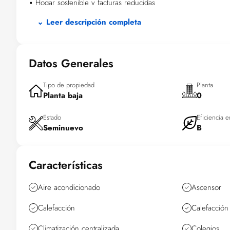
▪︎ Hogar sostenible y facturas reducidas
▪︎ Piscina comunitaria
⌄ Leer descripción completa
▪︎ Plaza de garaje
Haz el recorrido virtual 360° y observa el plano de la vivienda.
Descubre tu próximo hogar. Agenda tu visita hoy mismo!
Datos Generales
Tipo de propiedad
Planta
Planta baja
0
Estado
Eficiencia e
Seminuevo
B
Características
Aire acondicionado
Ascensor
Calefacción
Calefacción 
Climatización centralizada
Colegios