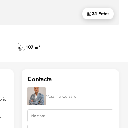
31 Fotos
107 m²
Contacta
Massimo Corsaro
orio
y