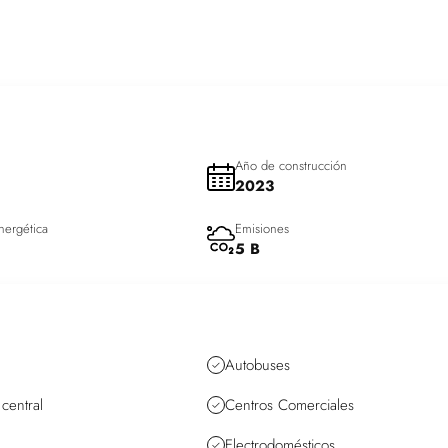
Año de construcción
2023
nergética
Emisiones
5 B
Autobuses
central
Centros Comerciales
Electrodomésticos