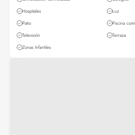
Hospitales
Luz
Patio
Piscina comu
Televisión
Terraza
Zonas Infantiles