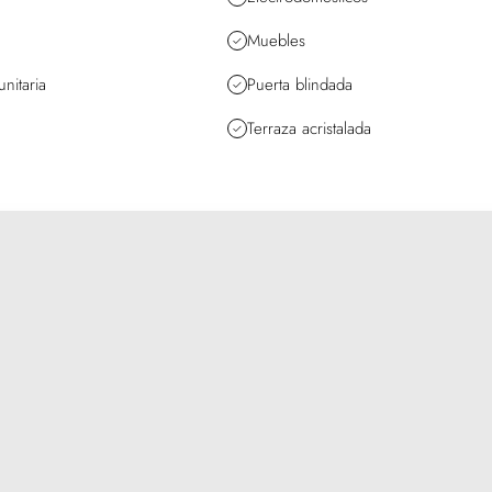
Muebles
nitaria
Puerta blindada
Terraza acristalada